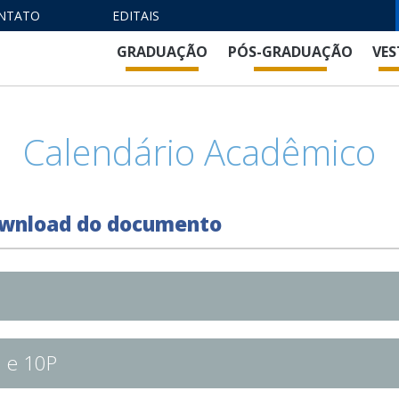
NTATO
EDITAIS
GRADUAÇÃO
PÓS-GRADUAÇÃO
VES
Calendário Acadêmico
 download do documento
9 e 10P