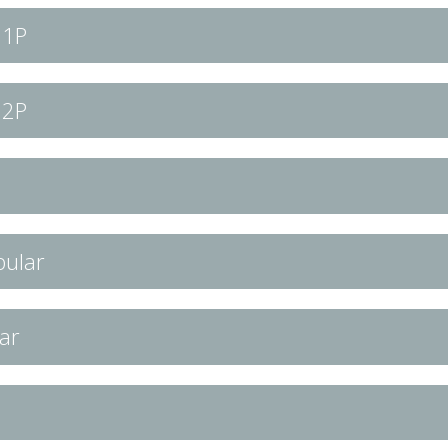
11P
12P
bular
ar